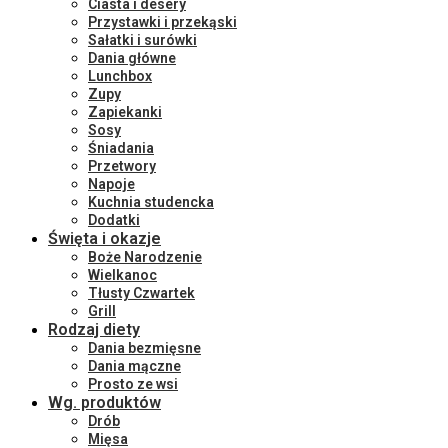
Ciasta i desery
Przystawki i przekąski
Sałatki i surówki
Dania główne
Lunchbox
Zupy
Zapiekanki
Sosy
Śniadania
Przetwory
Napoje
Kuchnia studencka
Dodatki
Święta i okazje
Boże Narodzenie
Wielkanoc
Tłusty Czwartek
Grill
Rodzaj diety
Dania bezmięsne
Dania mączne
Prosto ze wsi
Wg. produktów
Drób
Mięsa