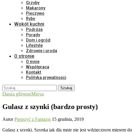
Grzyby
Makarony
Pieczywo
Ryby
Wokół kuchni
Podróże
Porady
Dom i ogród
Lifestyle
Zdrowie i uroda
O stronie
O mnie
Współpraca
Kontakt
Polityka prywatności
Szukaj
Dania główne
Mięsa
Gulasz z szynki (bardzo prosty)
Autor
Pieprzyć z Fantazją
15 grudnia, 2019
Gulasz z szynki. Szynka jak dla mnie nie jest wdzięcznym mięsem do 