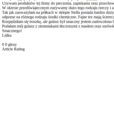
Używam produktów tej firmy do pieczenia, zapiekania oraz przech
W okresie przedświątecznym zużywamy dużo tego rodzaju rzeczy i ab
Tak jak zauważyłam na półkach w sklepie Stella posiada bardzo duż
odporne na różnego rodzaju środki chemiczne. Fajne tez mają ścierec
Rozpędziłam się troszkę, ale gulasz był smaczny jestem zadowolona 
Podałam mój gulasz z ziemniakami tłuczonymi z masłem oraz surów
Smacznego!
Lidka
0
0
głosy
Article Rating