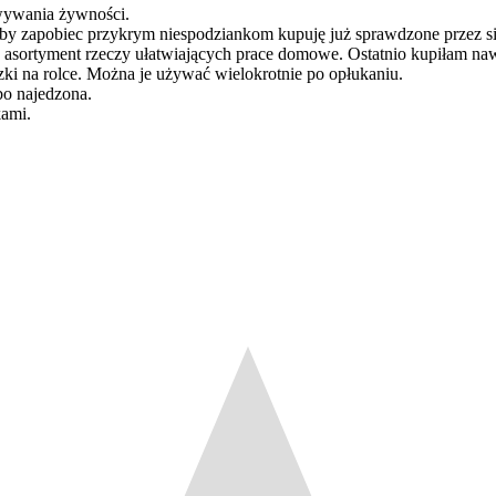
owywania żywności.
y zapobiec przykrym niespodziankom kupuję już sprawdzone przez sieb
y asortyment rzeczy ułatwiających prace domowe. Ostatnio kupiłam n
zki na rolce. Można je używać wielokrotnie po opłukaniu.
bo najedzona.
kami.