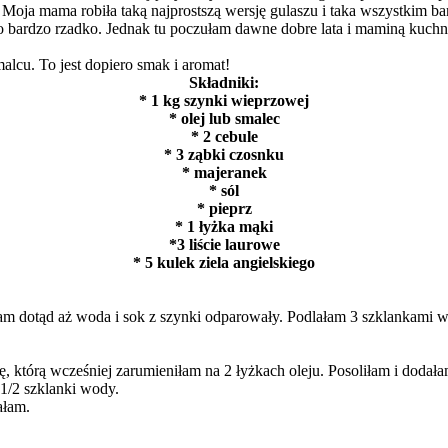
 Moja mama robiła taką najprostszą wersję gulaszu i taka wszystkim 
o bardzo rzadko. Jednak tu poczułam dawne dobre lata i maminą kuchn
lcu. To jest dopiero smak i aromat!
Składniki:
* 1 kg szynki wieprzowej
* olej lub smalec
* 2 cebule
* 3 ząbki czosnku
* majeranek
* sól
* pieprz
* 1 łyżka mąki
*3 liście laurowe
* 5 kulek ziela angielskiego
 dotąd aż woda i sok z szynki odparowały. Podlałam 3 szklankami wod
 którą wcześniej zarumieniłam na 2 łyżkach oleju. Posoliłam i dodała
1/2 szklanki wody.
ałam.