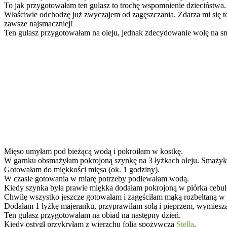
To jak przygotowałam ten gulasz to trochę wspomnienie dzieciństwa.
Właściwie odchodzę już zwyczajem od zagęszczania. Zdarza mi się t
zawsze najsmaczniej!
Ten gulasz przygotowałam na oleju, jednak zdecydowanie wolę na sma
Mięso umyłam pod bieżącą wodą i pokroiłam w kostkę.
W garnku obsmażyłam pokrojoną szynkę na 3 łyżkach oleju. Smażyłam
Gotowałam do miękkości mięsa (ok. 1 godziny).
W czasie gotowania w miarę potrzeby podlewałam wodą.
Kiedy szynka była prawie miękka dodałam pokrojoną w piórka cebulę,
Chwilę wszystko jeszcze gotowałam i zagęściłam mąką rozbełtaną w 
Dodałam 1 łyżkę majeranku, przyprawiłam solą i pieprzem, wymiesz
Ten gulasz przygotowałam na obiad na następny dzień.
Kiedy ostygł przykryłam z wierzchu folią spożywczą
Stella
.