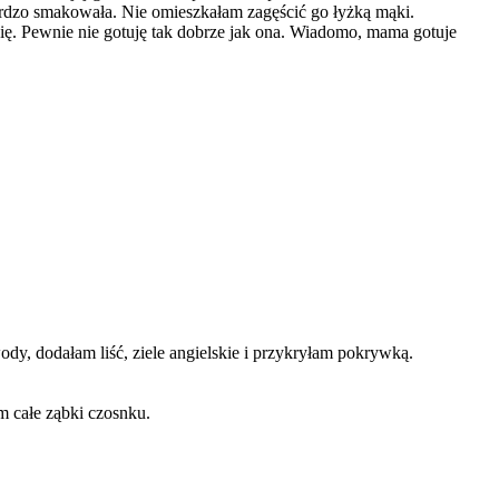
bardzo smakowała. Nie omieszkałam zagęścić go łyżką mąki.
ię. Pewnie nie gotuję tak dobrze jak ona. Wiadomo, mama gotuje
y, dodałam liść, ziele angielskie i przykryłam pokrywką.
m całe ząbki czosnku.