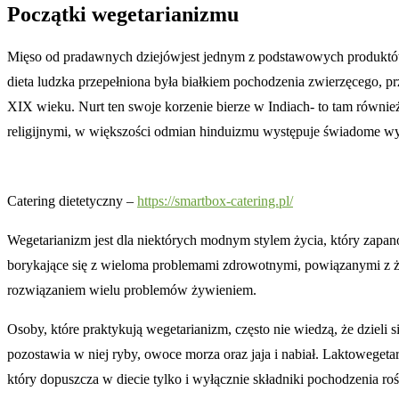
Początki wegetarianizmu
Mięso od pradawnych dziejówjest jednym z podstawowych produktów 
dieta ludzka przepełniona była białkiem pochodzenia zwierzęcego,
XIX wieku. Nurt ten swoje korzenie bierze w Indiach- to tam również
religijnymi, w większości odmian hinduizmu występuje świadome wyr
Catering dietetyczny –
https://smartbox-catering.pl/
Wegetarianizm jest dla niektórych modnym stylem życia, który zapano
borykające się z wieloma problemami zdrowotnymi, powiązanymi z żywi
rozwiązaniem wielu problemów żywieniem.
Osoby, które praktykują wegetarianizm, często nie wiedzą, że dzieli 
pozostawia w niej ryby, owoce morza oraz jaja i nabiał. Laktowegeta
który dopuszcza w diecie tylko i wyłącznie składniki pochodzenia roś