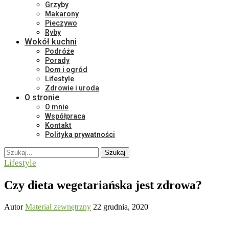
Grzyby
Makarony
Pieczywo
Ryby
Wokół kuchni
Podróże
Porady
Dom i ogród
Lifestyle
Zdrowie i uroda
O stronie
O mnie
Współpraca
Kontakt
Polityka prywatności
Szukaj
Lifestyle
Czy dieta wegetariańska jest zdrowa?
Autor
Materiał zewnętrzny
22 grudnia, 2020