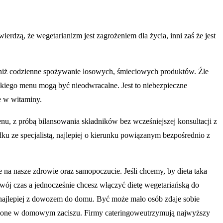
ierdzą, że wegetarianizm jest zagrożeniem dla życia, inni zaś że jest
, niż codzienne spożywanie losowych, śmieciowych produktów. Źle
akiego menu mogą być nieodwracalne. Jest to niebezpieczne
e w witaminy.
nu, z próbą bilansowania składników bez wcześniejszej konsultacji z
u ze specjalistą, najlepiej o kierunku powiązanym bezpośrednio z
na nasze zdrowie oraz samopoczucie. Jeśli chcemy, by dieta taka
swój czas a jednocześnie chcesz włączyć dietę wegetariańską do
, najlepiej z dowozem do domu. Być może mało osób zdaje sobie
 robione w domowym zaciszu. Firmy cateringoweutrzymują najwyższy