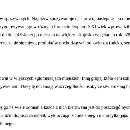
spożywczych. Najpierw spożywanoje na surowo, następnie- po okiełz
 przygotowywanego w różnych formach. Dopiero XXI wiek wprowadził 
 do dnia dzisiejszego mieszka największe skupisko wegetarian (ok. 30
zeczenie się mięsa, produktów pochodzących od zwierząt (mleko, ser, 
wał w większych aglomeracjach miejskich. Inną grupą, która ceni sobie 
eniem. Dietę tę doceniają w szczególności osoby ze stwierdzoną hipol
się go na wiele odmian a każda z nich kierowana jest do poszczególnyc
rianizm dopuszcza nabiał, wykluczając z codziennego menu tylko jaja.
linnego.