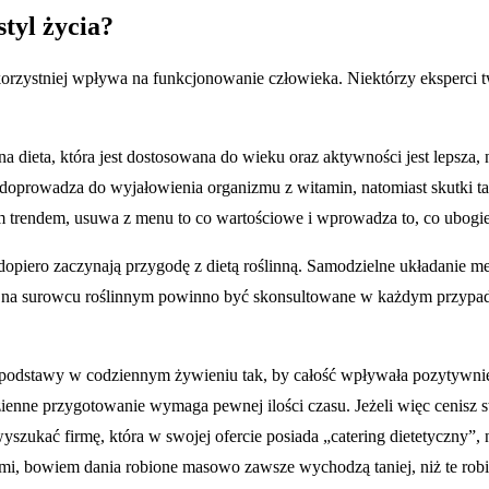
tyl życia?
najkorzystniej wpływa na funkcjonowanie człowieka. Niektórzy eksperci tw
a dieta, która jest dostosowana do wieku oraz aktywności jest lepsza
 doprowadza do wyjałowienia organizmu z witamin, natomiast skutki t
ym trendem, usuwa z menu to co wartościowe i wprowadza to, co ubogi
dopiero zaczynają przygodę z dietą roślinną. Samodzielne układanie me
te na surowcu roślinnym powinno być skonsultowane w każdym przypadk
 podstawy w codziennym żywieniu tak, by całość wpływała pozytywnie 
zienne przygotowanie wymaga pewnej ilości czasu. Jeżeli więc cenisz 
wyszukać firmę, która w swojej ofercie posiada „catering dietetyczny”
ościami, bowiem dania robione masowo zawsze wychodzą taniej, niż te