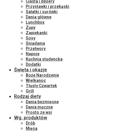
Ciasta i desery
Przystawki i przekąski
Sałatki i surówki
Dania główne
Lunchbox
Zupy
Zapiekanki
Sosy
Śniadania
Przetwory
Napoje
Kuchnia studencka
Dodatki
Święta i okazje
Boże Narodzenie
Wielkanoc
Tłusty Czwartek
Grill
Rodzaj diety
Dania bezmięsne
Dania mączne
Prosto ze wsi
Wg. produktów
Drób
Mięsa