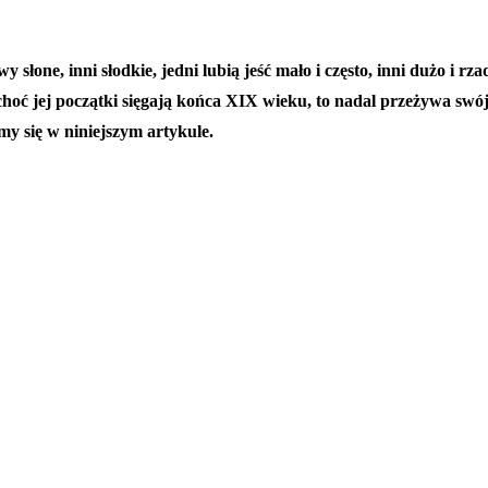
łone, inni słodkie, jedni lubią jeść mało i często, inni dużo i rz
 choć jej początki sięgają końca XIX wieku, to nadal przeżywa sw
my się w niniejszym artykule.