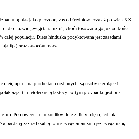
naniu ognia- jako pieczone, zaś od średniowiecza aż po wiek XX
trend o nazwie „wegetarianizm”, choć stosowano go już od końca
% całej populacji). Dieta hinduska podyktowana jest zasadami
jaja itp.) oraz owoców morza.
dietę opartą na produktach roślinnych, są osoby cierpiące i
aktazją, tj. nietolerancją laktozy- w tym przypadku jest ona
h grup. Pescowegetarianizm likwiduje z diety mięso, jednak
 Najbardziej zaś radykalną formą wegetarianizmu jest weganizm,