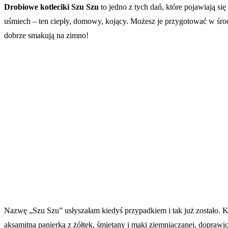
Drobiowe kotleciki Szu Szu
to jedno z tych dań, które pojawiają się
uśmiech – ten ciepły, domowy, kojący. Możesz je przygotować w środk
dobrze smakują na zimno!
Nazwę „Szu Szu” usłyszałam kiedyś przypadkiem i tak już zostało. Ko
aksamitną panierką z żółtek, śmietany i mąki ziemniaczanej, doprawi