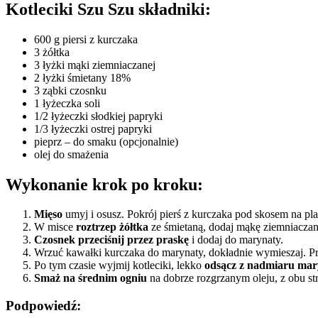
Kotleciki Szu Szu składniki:
600 g piersi z kurczaka
3 żółtka
3 łyżki mąki ziemniaczanej
2 łyżki śmietany 18%
3 ząbki czosnku
1 łyżeczka soli
1/2 łyżeczki słodkiej papryki
1/3 łyżeczki ostrej papryki
pieprz – do smaku (opcjonalnie)
olej do smażenia
Wykonanie krok po kroku:
Mięso
umyj i osusz. Pokrój pierś z kurczaka pod skosem na plas
W misce
roztrzep żółtka
ze śmietaną, dodaj mąkę ziemniaczan
Czosnek przeciśnij przez praskę
i dodaj do marynaty.
Wrzuć kawałki kurczaka do marynaty, dokładnie wymieszaj. Pr
Po tym czasie wyjmij kotleciki, lekko
odsącz z nadmiaru mar
Smaż na średnim ogniu
na dobrze rozgrzanym oleju, z obu str
Podpowiedź: