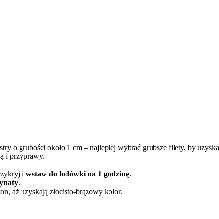
try o grubości około 1 cm – najlepiej wybrać grubsze filety, by uzyska
ą i przyprawy.
zykryj i
wstaw do lodówki na 1 godzinę
.
ynaty
.
on, aż uzyskają złocisto-brązowy kolor.