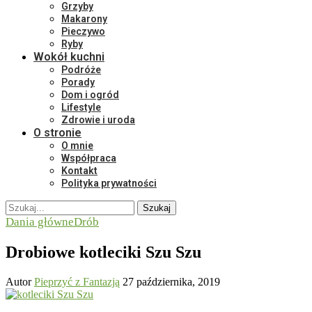
Grzyby
Makarony
Pieczywo
Ryby
Wokół kuchni
Podróże
Porady
Dom i ogród
Lifestyle
Zdrowie i uroda
O stronie
O mnie
Współpraca
Kontakt
Polityka prywatności
Szukaj
Dania główne
Drób
Drobiowe kotleciki Szu Szu
Autor
Pieprzyć z Fantazją
27 października, 2019