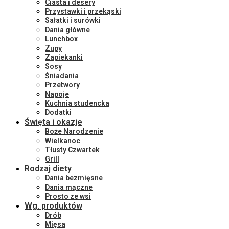
Ciasta i desery
Przystawki i przekąski
Sałatki i surówki
Dania główne
Lunchbox
Zupy
Zapiekanki
Sosy
Śniadania
Przetwory
Napoje
Kuchnia studencka
Dodatki
Święta i okazje
Boże Narodzenie
Wielkanoc
Tłusty Czwartek
Grill
Rodzaj diety
Dania bezmięsne
Dania mączne
Prosto ze wsi
Wg. produktów
Drób
Mięsa