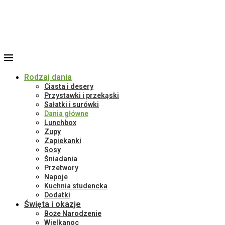
Rodzaj dania
Ciasta i desery
Przystawki i przekąski
Sałatki i surówki
Dania główne
Lunchbox
Zupy
Zapiekanki
Sosy
Śniadania
Przetwory
Napoje
Kuchnia studencka
Dodatki
Święta i okazje
Boże Narodzenie
Wielkanoc