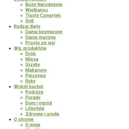
Boże Narodzenie
Wielkanoc
Tłusty Czwartek
Grill
Rodzaj diety
Dania bezmięsne
Dania mączne
Prosto ze wsi
Wg. produktów
Drób
Mięsa
Grzyby
Makarony
Pieczywo
Ryby
Wokół kuchni
Podróże
Porady
Dom i ogród
Lifestyle
Zdrowie i uroda
O stronie
O mnie