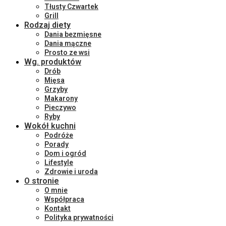
Tłusty Czwartek
Grill
Rodzaj diety
Dania bezmięsne
Dania mączne
Prosto ze wsi
Wg. produktów
Drób
Mięsa
Grzyby
Makarony
Pieczywo
Ryby
Wokół kuchni
Podróże
Porady
Dom i ogród
Lifestyle
Zdrowie i uroda
O stronie
O mnie
Współpraca
Kontakt
Polityka prywatności