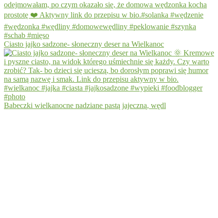
Ciasto jajko sadzone- słoneczny deser na Wielkanoc
Babeczki wielkanocne nadziane pastą jajeczną, wędl