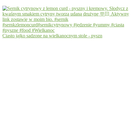
Ciasto jajko sadzone na wielkanocnym stole - pyszn