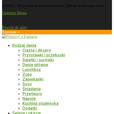
@2021 - Wszystkie prawa zastrzeżone. Strona wykonana przez
Opiekun Bloga
Powrót do góry
Translate »
Rodzaj dania
Ciasta i desery
Przystawki i przekąski
Sałatki i surówki
Dania główne
Lunchbox
Zupy
Zapiekanki
Sosy
Śniadania
Przetwory
Napoje
Kuchnia studencka
Dodatki
Święta i okazje