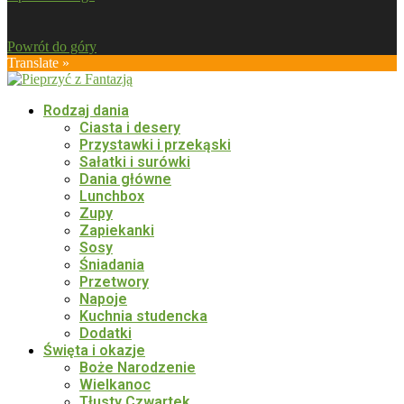
Powrót do góry
Translate »
Rodzaj dania
Ciasta i desery
Przystawki i przekąski
Sałatki i surówki
Dania główne
Lunchbox
Zupy
Zapiekanki
Sosy
Śniadania
Przetwory
Napoje
Kuchnia studencka
Dodatki
Święta i okazje
Boże Narodzenie
Wielkanoc
Tłusty Czwartek