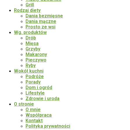
Grill
Rodzaj diety
Dania bezmięsne
Dania mączne
Prosto ze wsi
Wg. produktów
Drób
Mięsa
Grzyby
Makarony
Pieczywo
Ryby
Wokół kuchni
Podróże
Porady
Dom i ogród
Lifestyle
Zdrowie i uroda
O stronie
O mnie
Współpraca
Kontakt
Polityka prywatności