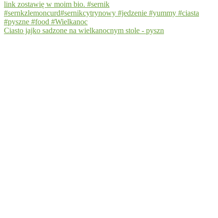
Ciasto jajko sadzone na wielkanocnym stole - pyszn