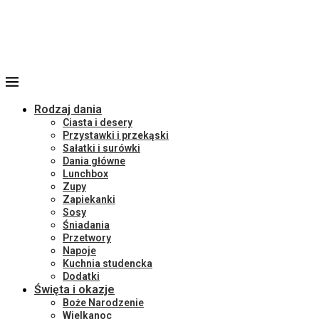
Rodzaj dania
Ciasta i desery
Przystawki i przekąski
Sałatki i surówki
Dania główne
Lunchbox
Zupy
Zapiekanki
Sosy
Śniadania
Przetwory
Napoje
Kuchnia studencka
Dodatki
Święta i okazje
Boże Narodzenie
Wielkanoc