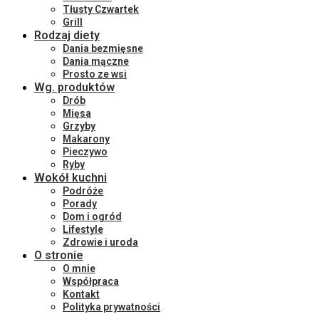
Tłusty Czwartek
Grill
Rodzaj diety
Dania bezmięsne
Dania mączne
Prosto ze wsi
Wg. produktów
Drób
Mięsa
Grzyby
Makarony
Pieczywo
Ryby
Wokół kuchni
Podróże
Porady
Dom i ogród
Lifestyle
Zdrowie i uroda
O stronie
O mnie
Współpraca
Kontakt
Polityka prywatności