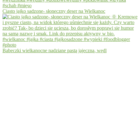
Ciasto jajko sadzone- słoneczny deser na Wielkanoc
Babeczki wielkanocne nadziane pastą jajeczną, wędl