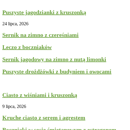
Ciasta i desery
Puszyste jagodzianki z kruszonką
24 lipca, 2026
Sernik na zimno z czereśniami
Leczo z boczniaków
Sernik jagodowy na zimno z nutą limonki
Puszyste drożdżówki z budyniem i owocami
Ciasta i desery
Ciasto z wiśniami i kruszonką
9 lipca, 2026
Kruche ciasto z serem i agrestem
Boczniaki w sosie śmietanowym z estragonem