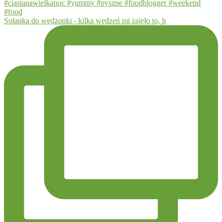
Solanka do wędzonki - kilka wędzeń mi zajęło to, b