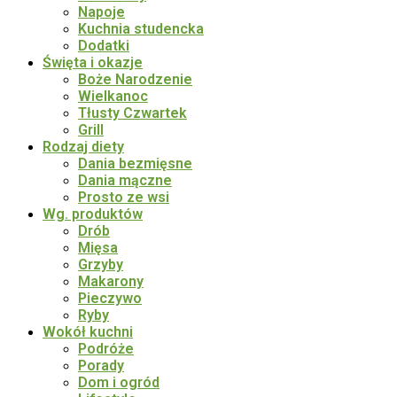
Napoje
Kuchnia studencka
Dodatki
Święta i okazje
Boże Narodzenie
Wielkanoc
Tłusty Czwartek
Grill
Rodzaj diety
Dania bezmięsne
Dania mączne
Prosto ze wsi
Wg. produktów
Drób
Mięsa
Grzyby
Makarony
Pieczywo
Ryby
Wokół kuchni
Podróże
Porady
Dom i ogród