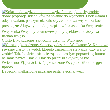
Ciasto jajko sadzone- słoneczny deser na Wielkanoc
Babeczki wielkanocne nadziane pastą jajeczną, wędl