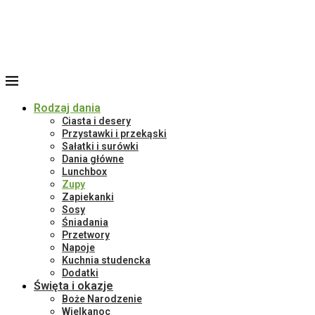
Rodzaj dania
Ciasta i desery
Przystawki i przekąski
Sałatki i surówki
Dania główne
Lunchbox
Zupy
Zapiekanki
Sosy
Śniadania
Przetwory
Napoje
Kuchnia studencka
Dodatki
Święta i okazje
Boże Narodzenie
Wielkanoc