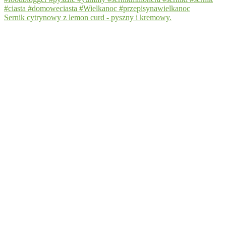
Sernik cytrynowy z lemon curd - pyszny i kremowy.