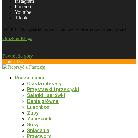
Instagram
Pinterest
Youtube
Tiktok
@2021 - Wszystkie prawa zastrzeżone. Strona wykonana przez
Opiekun Bloga
Powrót do góry
Translate »
Rodzaj dania
Ciasta i desery
Przystawki i przekąski
Sałatki i surówki
Dania główne
Lunchbox
Zupy
Zapiekanki
Sosy
Śniadania
Przetwory