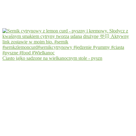
Ciasto jajko sadzone na wielkanocnym stole - pyszn