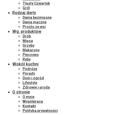
Tłusty Czwartek
Grill
Rodzaj diety
Dania bezmięsne
Dania mączne
Prosto ze wsi
Wg. produktów
Drób
Mięsa
Grzyby
Makarony
Pieczywo
Ryby
Wokół kuchni
Podróże
Porady
Dom i ogród
Lifestyle
Zdrowie i uroda
O stronie
O mnie
Współpraca
Kontakt
Polityka prywatności