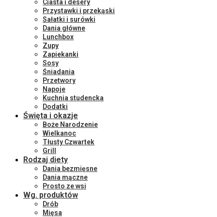
Ciasta i desery
Przystawki i przekąski
Sałatki i surówki
Dania główne
Lunchbox
Zupy
Zapiekanki
Sosy
Śniadania
Przetwory
Napoje
Kuchnia studencka
Dodatki
Święta i okazje
Boże Narodzenie
Wielkanoc
Tłusty Czwartek
Grill
Rodzaj diety
Dania bezmięsne
Dania mączne
Prosto ze wsi
Wg. produktów
Drób
Mięsa