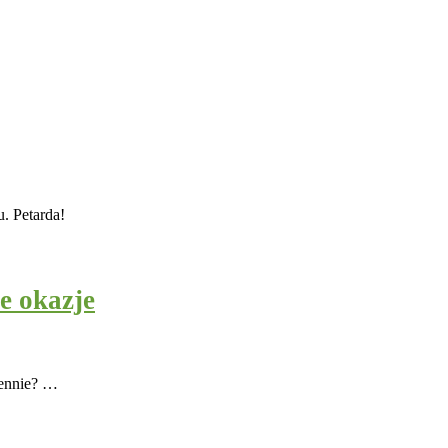
u. Petarda!
e okazje
iennie? …