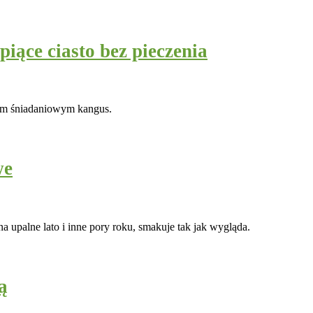
iące ciasto bez pieczenia
kom śniadaniowym kangus.
we
a upalne lato i inne pory roku, smakuje tak jak wygląda.
ą