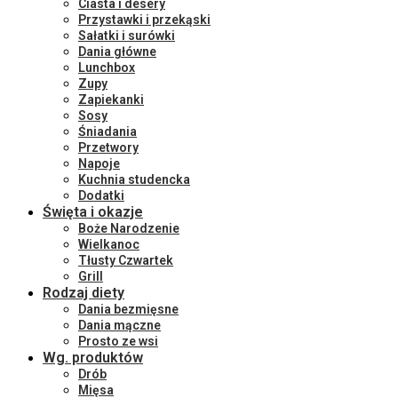
Ciasta i desery
Przystawki i przekąski
Sałatki i surówki
Dania główne
Lunchbox
Zupy
Zapiekanki
Sosy
Śniadania
Przetwory
Napoje
Kuchnia studencka
Dodatki
Święta i okazje
Boże Narodzenie
Wielkanoc
Tłusty Czwartek
Grill
Rodzaj diety
Dania bezmięsne
Dania mączne
Prosto ze wsi
Wg. produktów
Drób
Mięsa