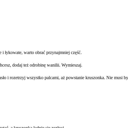
ube i łykowate, warto obrać przynajmniej część.
chcesz, dodaj też odrobinę wanilii. Wymieszaj.
sło i rozetrzyj wszystko palcami, aż powstanie kruszonka. Nie musi być
tać, a kruszonka ładnie się zezłoci.