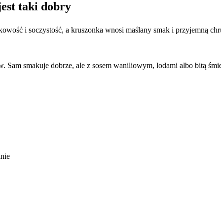
est taki dobry
kowość i soczystość, a kruszonka wnosi maślany smak i przyjemną chrup
. Sam smakuje dobrze, ale z sosem waniliowym, lodami albo bitą śmiet
lnie