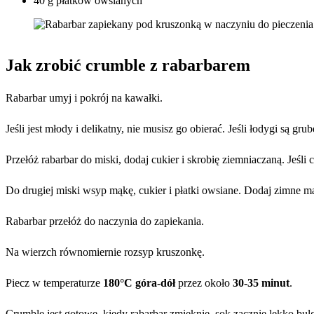
40 g płatków owsianych
Jak zrobić crumble z rabarbarem
Rabarbar umyj i pokrój na kawałki.
Jeśli jest młody i delikatny, nie musisz go obierać. Jeśli łodygi są gr
Przełóż rabarbar do miski, dodaj cukier i skrobię ziemniaczaną. Jeśli 
Do drugiej miski wsyp mąkę, cukier i płatki owsiane. Dodaj zimne ma
Rabarbar przełóż do naczynia do zapiekania.
Na wierzch równomiernie rozsyp kruszonkę.
Piecz w temperaturze
180°C góra-dół
przez około
30-35 minut
.
Crumble jest gotowe, kiedy rabarbar zmięknie, sok zacznie lekko bulgo