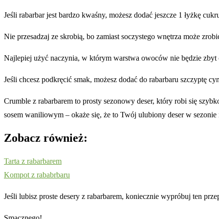
Jeśli rabarbar jest bardzo kwaśny, możesz dodać jeszcze 1 łyżkę cukr
Nie przesadzaj ze skrobią, bo zamiast soczystego wnętrza może zrobić
Najlepiej użyć naczynia, w którym warstwa owoców nie będzie zbyt c
Jeśli chcesz podkręcić smak, możesz dodać do rabarbaru szczyptę cyna
Crumble z rabarbarem to prosty sezonowy deser, który robi się szybk
sosem waniliowym – okaże się, że to Twój ulubiony deser w sezoni
Zobacz również:
Tarta z rabarbarem
Kompot z rababrbaru
Jeśli lubisz proste desery z rabarbarem, koniecznie wypróbuj ten pr
Smacznego!