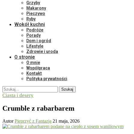
Grzyby
Makarony
Pieczywo
Ryby
Wokół kuchni
Podróże
Porady
Dom i ogród
Lifestyle
Zdrowie i uroda
O stronie
O mnie
Współpraca
Kontakt
Polityka prywatności
Szukaj
Ciasta i desery
Crumble z rabarbarem
Autor
Pieprzyć z Fantazją
21 maja, 2026