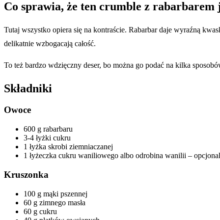
Co sprawia, że ten crumble z rabarbarem j
Tutaj wszystko opiera się na kontraście. Rabarbar daje wyraźną kwas
delikatnie wzbogacają całość.
To też bardzo wdzięczny deser, bo można go podać na kilka sposobów
Składniki
Owoce
600 g rabarbaru
3-4 łyżki cukru
1 łyżka skrobi ziemniaczanej
1 łyżeczka cukru waniliowego albo odrobina wanilii – opcjona
Kruszonka
100 g mąki pszennej
60 g zimnego masła
60 g cukru