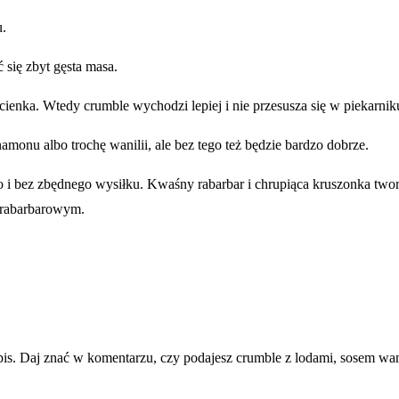
u.
 się zbyt gęsta masa.
ienka. Wtedy crumble wychodzi lepiej i nie przesusza się w piekarnik
monu albo trochę wanilii, ale bez tego też będzie bardzo dobrze.
o i bez zbędnego wysiłku. Kwaśny rabarbar i chrupiąca kruszonka twor
e rabarbarowym.
zepis. Daj znać w komentarzu, czy podajesz crumble z lodami, sosem wan