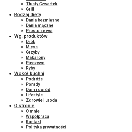
Tłusty Czwartek
Grill
Rodzaj diety
Dania bezmięsne
Dania mączne
Prosto ze wsi
Wg. produktów
Drób
Mięsa
Grzyby
Makarony
Pieczywo
Ryby
Wokół kuchni
Podróże
Porady
Dom i ogród
Lifestyle
Zdrowie i uroda
O stronie
O mnie
Współpraca
Kontakt
Polityka prywatności