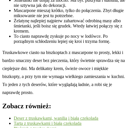
Śmietanki nie ubijaj za mocno. Ma być puszysta i stabilna, ale
nie sztywna jak do dekoracji.
Mascarpone mieszaj krótko, tylko do połączenia. Zbyt długie
miksowanie nie jest tu potrzebne.
Żelatynę najlepiej najpierw zahartować odrobiną masy albo
śmietanki, jeśli boisz się grudek. Wtedy łatwiej połączy się z
kremem.
To ciasto naprawdę zyskuje po nocy w lodówce. Po
porządnym schłodzeniu lepiej się kroi i trzyma formę.
Truskawkowe ciasto na biszkoptach z mascarpone to prosty, lekki i
bardzo smaczny deser bez pieczenia, który świetnie sprawdza się na
cieplejsze dni. Ma delikatny krem, świeże owoce i miękkie
biszkopty, a przy tym nie wymaga wielkiego zamieszania w kuchni.
To jeden z tych deserów, które wyglądają ładnie, a robi się je
naprawdę prosto.
Zobacz również:
Deser z truskawkami, wanilią i białą czekoladą
Tarta z truskawkami i białą czekoladą