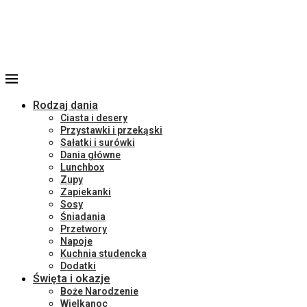
Rodzaj dania
Ciasta i desery
Przystawki i przekąski
Sałatki i surówki
Dania główne
Lunchbox
Zupy
Zapiekanki
Sosy
Śniadania
Przetwory
Napoje
Kuchnia studencka
Dodatki
Święta i okazje
Boże Narodzenie
Wielkanoc