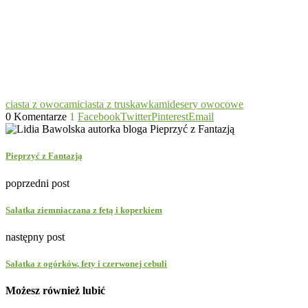
ciasta z owocami
ciasta z truskawkami
desery owocowe
0 Komentarze
1
Facebook
Twitter
Pinterest
Email
Pieprzyć z Fantazją
poprzedni post
Sałatka ziemniaczana z fetą i koperkiem
następny post
Sałatka z ogórków, fety i czerwonej cebuli
Możesz również lubić