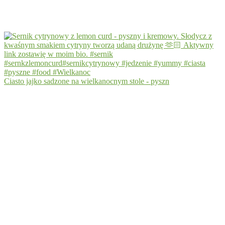
Ciasto jajko sadzone na wielkanocnym stole - pyszn