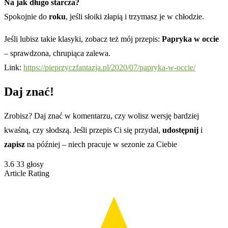
Na jak długo starcza?
Spokojnie do
roku
, jeśli słoiki złapią i trzymasz je w chłodzie.
Jeśli lubisz takie klasyki, zobacz też mój przepis:
Papryka w occie
– sprawdzona, chrupiąca zalewa.
Link:
https://pieprzyczfantazja.pl/2020/07/papryka-w-occie/
Daj znać!
Zrobisz? Daj znać w komentarzu, czy wolisz wersję bardziej
kwaśną, czy słodszą. Jeśli przepis Ci się przydał,
udostępnij
i
zapisz
na później – niech pracuje w sezonie za Ciebie
3.6
33
głosy
Article Rating