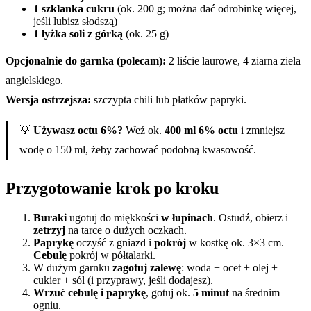
1 szklanka cukru
(ok. 200 g; można dać odrobinkę więcej,
jeśli lubisz słodszą)
1 łyżka soli z górką
(ok. 25 g)
Opcjonalnie do garnka (polecam):
2 liście laurowe, 4 ziarna ziela
angielskiego.
Wersja ostrzejsza:
szczypta chili lub płatków papryki.
💡
Używasz octu 6%?
Weź ok.
400 ml 6% octu
i zmniejsz
wodę o 150 ml, żeby zachować podobną kwasowość.
Przygotowanie krok po kroku
Buraki
ugotuj do miękkości
w łupinach
. Ostudź, obierz i
zetrzyj
na tarce o dużych oczkach.
Paprykę
oczyść z gniazd i
pokrój
w kostkę ok. 3×3 cm.
Cebulę
pokrój w półtalarki.
W dużym garnku
zagotuj zalewę
: woda + ocet + olej +
cukier + sól (i przyprawy, jeśli dodajesz).
Wrzuć cebulę i paprykę
, gotuj ok.
5 minut
na średnim
ogniu.