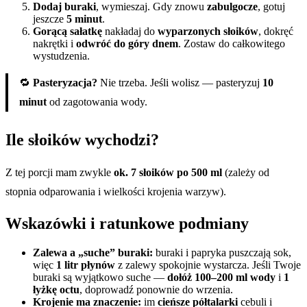
Dodaj buraki
, wymieszaj. Gdy znowu
zabulgocze
, gotuj
jeszcze
5 minut
.
Gorącą sałatkę
nakładaj do
wyparzonych słoików
, dokręć
nakrętki i
odwróć do góry dnem
. Zostaw do całkowitego
wystudzenia.
🔁
Pasteryzacja?
Nie trzeba. Jeśli wolisz — pasteryzuj
10
minut
od zagotowania wody.
Ile słoików wychodzi?
Z tej porcji mam zwykle
ok. 7 słoików po 500 ml
(zależy od
stopnia odparowania i wielkości krojenia warzyw).
Wskazówki i ratunkowe podmiany
Zalewa a „suche” buraki:
buraki i papryka puszczają sok,
więc
1 litr płynów
z zalewy spokojnie wystarcza. Jeśli Twoje
buraki są wyjątkowo suche —
dołóż 100–200 ml wody
i
1
łyżkę octu
, doprowadź ponownie do wrzenia.
Krojenie ma znaczenie:
im
cieńsze półtalarki
cebuli i