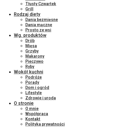
Tłusty Czwartek
Grill
Rodzaj diety
Dania bezmięsne
Dania mączne
Prosto ze wsi
Wg. produktów
Drób
Mięsa
Grzyby
Makarony
Pieczywo
Ryby
Wokół kuchni
Podróże
Porady
Dom i ogród
Lifestyle
Zdrowie i uroda
O stronie
O mnie
Współpraca
Kontakt
Polityka prywatności