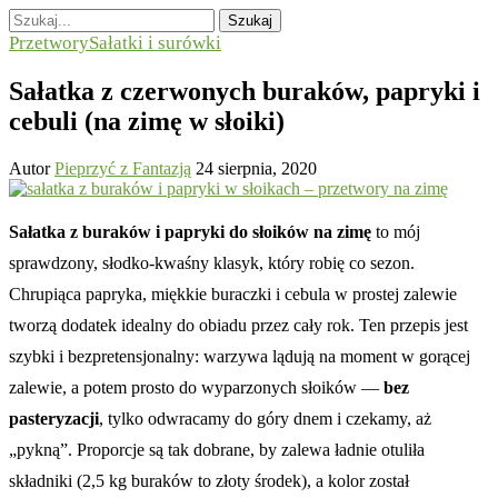
Szukaj
Przetwory
Sałatki i surówki
Sałatka z czerwonych buraków, papryki i
cebuli (na zimę w słoiki)
Autor
Pieprzyć z Fantazją
24 sierpnia, 2020
Sałatka z buraków i papryki do słoików na zimę
to mój
sprawdzony, słodko-kwaśny klasyk, który robię co sezon.
Chrupiąca papryka, miękkie buraczki i cebula w prostej zalewie
tworzą dodatek idealny do obiadu przez cały rok. Ten przepis jest
szybki i bezpretensjonalny: warzywa lądują na moment w gorącej
zalewie, a potem prosto do wyparzonych słoików —
bez
pasteryzacji
, tylko odwracamy do góry dnem i czekamy, aż
„pykną”. Proporcje są tak dobrane, by zalewa ładnie otuliła
składniki (2,5 kg buraków to złoty środek), a kolor został