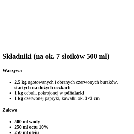
Składniki (na ok. 7 słoików 500 ml)
Warzywa
2,5 kg
ugotowanych i obranych czerwonych buraków,
startych na dużych oczkach
1 kg
cebuli, pokrojonej w
półtalarki
1 kg
czerwonej papryki, kawałki ok.
3×3 cm
Zalewa
500 ml wody
250 ml octu 10%
250 ml oleju