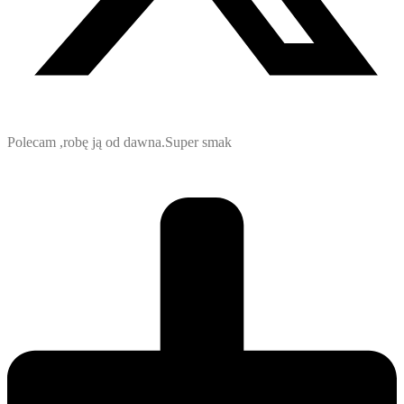
Polecam ,robę ją od dawna.Super smak