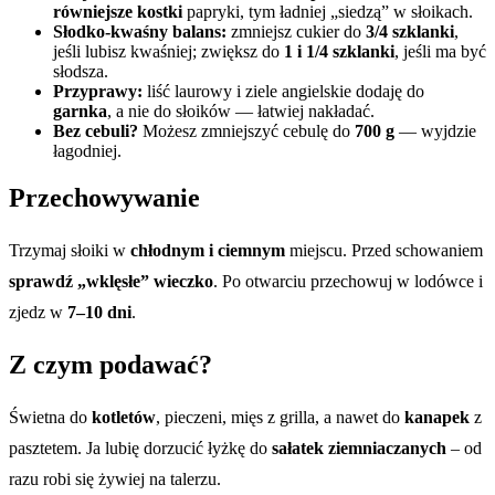
równiejsze kostki
papryki, tym ładniej „siedzą” w słoikach.
Słodko-kwaśny balans:
zmniejsz cukier do
3/4 szklanki
,
jeśli lubisz kwaśniej; zwiększ do
1 i 1/4 szklanki
, jeśli ma być
słodsza.
Przyprawy:
liść laurowy i ziele angielskie dodaję do
garnka
, a nie do słoików — łatwiej nakładać.
Bez cebuli?
Możesz zmniejszyć cebulę do
700 g
— wyjdzie
łagodniej.
Przechowywanie
Trzymaj słoiki w
chłodnym i ciemnym
miejscu. Przed schowaniem
sprawdź „wklęsłe” wieczko
. Po otwarciu przechowuj w lodówce i
zjedz w
7–10 dni
.
Z czym podawać?
Świetna do
kotletów
, pieczeni, mięs z grilla, a nawet do
kanapek
z
pasztetem. Ja lubię dorzucić łyżkę do
sałatek ziemniaczanych
– od
razu robi się żywiej na talerzu.