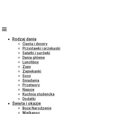
Rodzaj dania
Ciasta i desery
Przystawki i przekąski
Sałatki i surówki
Dania główne
Lunchbox
Zupy
Zapiekanki
Sosy
Śniadania
Przetwory
Napoje
Kuchnia studencka
Dodatki
Święta i okazje
Boże Narodzenie
Wielkanoc