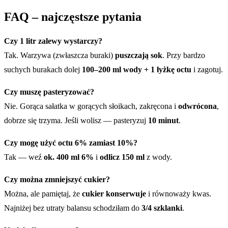
FAQ – najczęstsze pytania
Czy 1 litr zalewy wystarczy?
Tak. Warzywa (zwłaszcza buraki)
puszczają sok
. Przy bardzo
suchych burakach dolej
100–200 ml wody + 1 łyżkę octu
i zagotuj.
Czy muszę pasteryzować?
Nie. Gorąca sałatka w gorących słoikach, zakręcona i
odwrócona
,
dobrze się trzyma. Jeśli wolisz — pasteryzuj
10 minut
.
Czy mogę użyć octu 6% zamiast 10%?
Tak — weź
ok. 400 ml 6%
i
odlicz 150 ml
z wody.
Czy można zmniejszyć cukier?
Można, ale pamiętaj, że
cukier konserwuje
i równoważy kwas.
Najniżej bez utraty balansu schodziłam do
3/4 szklanki
.