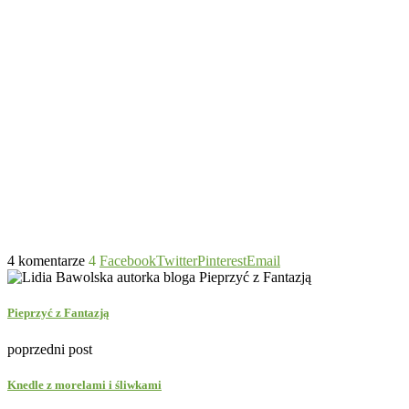
4 komentarze
4
Facebook
Twitter
Pinterest
Email
Pieprzyć z Fantazją
poprzedni post
Knedle z morelami i śliwkami