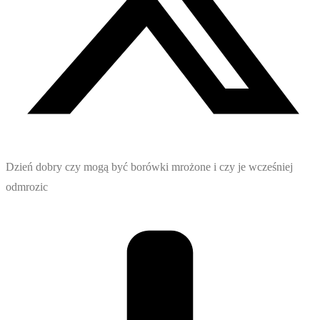
Dzień dobry czy mogą być borówki mrożone i czy je wcześniej
odmrozic