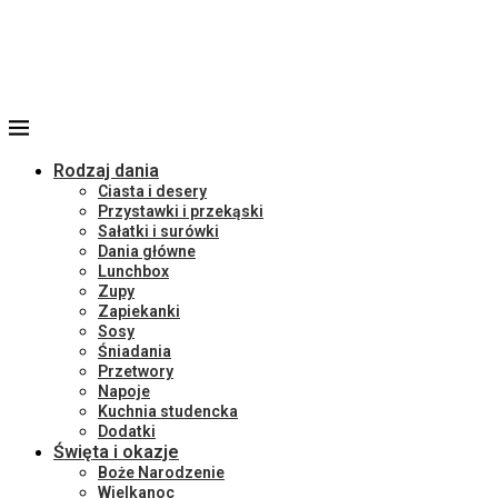
Rodzaj dania
Ciasta i desery
Przystawki i przekąski
Sałatki i surówki
Dania główne
Lunchbox
Zupy
Zapiekanki
Sosy
Śniadania
Przetwory
Napoje
Kuchnia studencka
Dodatki
Święta i okazje
Boże Narodzenie
Wielkanoc