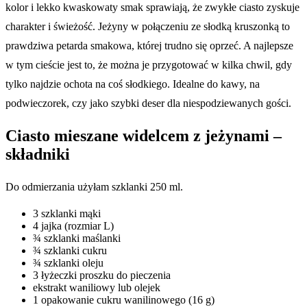
kolor i lekko kwaskowaty smak sprawiają, że zwykłe ciasto zyskuje
charakter i świeżość. Jeżyny w połączeniu ze słodką kruszonką to
prawdziwa petarda smakowa, której trudno się oprzeć. A najlepsze
w tym cieście jest to, że można je przygotować w kilka chwil, gdy
tylko najdzie ochota na coś słodkiego. Idealne do kawy, na
podwieczorek, czy jako szybki deser dla niespodziewanych gości.
Ciasto mieszane widelcem z jeżynami –
składniki
Do odmierzania użyłam szklanki 250 ml.
3 szklanki mąki
4 jajka (rozmiar L)
¾ szklanki maślanki
¾ szklanki cukru
¾ szklanki oleju
3 łyżeczki proszku do pieczenia
ekstrakt waniliowy lub olejek
1 opakowanie cukru wanilinowego (16 g)