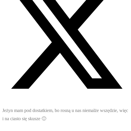
Jeżyn mam pod dostatkiem, bo rosną u nas niemalże wszędzie, więc
i na ciasto się skusze 🙂