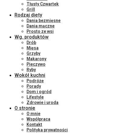
Tłusty Czwartek
Grill
Rodzaj diety
Dania bezmięsne
Dania mączne
Prosto ze wsi
Wg. produktów
Drób
Mięsa
Grzyby
Makarony
Pieczywo
Ryby
Wokół kuchni
Podróże
Porady
Dom i ogród
Lifestyle
Zdrowie i uroda
O stronie
O mnie
Współpraca
Kontakt
Polityka prywatności