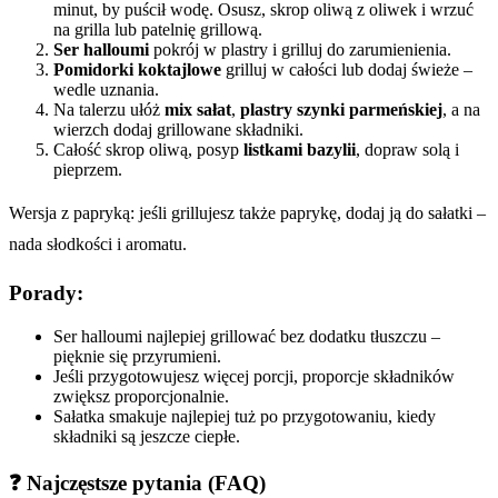
minut, by puścił wodę. Osusz, skrop oliwą z oliwek i wrzuć
na grilla lub patelnię grillową.
Ser halloumi
pokrój w plastry i grilluj do zarumienienia.
Pomidorki koktajlowe
grilluj w całości lub dodaj świeże –
wedle uznania.
Na talerzu ułóż
mix sałat
,
plastry szynki parmeńskiej
, a na
wierzch dodaj grillowane składniki.
Całość skrop oliwą, posyp
listkami bazylii
, dopraw solą i
pieprzem.
Wersja z papryką: jeśli grillujesz także paprykę, dodaj ją do sałatki –
nada słodkości i aromatu.
Porady:
Ser halloumi najlepiej grillować bez dodatku tłuszczu –
pięknie się przyrumieni.
Jeśli przygotowujesz więcej porcji, proporcje składników
zwiększ proporcjonalnie.
Sałatka smakuje najlepiej tuż po przygotowaniu, kiedy
składniki są jeszcze ciepłe.
❓ Najczęstsze pytania (FAQ)