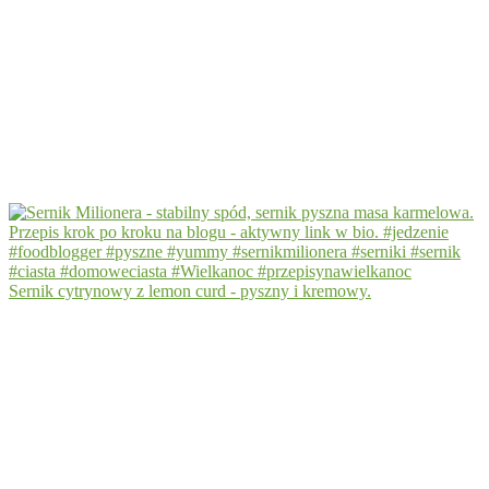
Sernik cytrynowy z lemon curd - pyszny i kremowy.