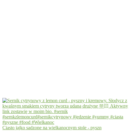
Ciasto jajko sadzone na wielkanocnym stole - pyszn