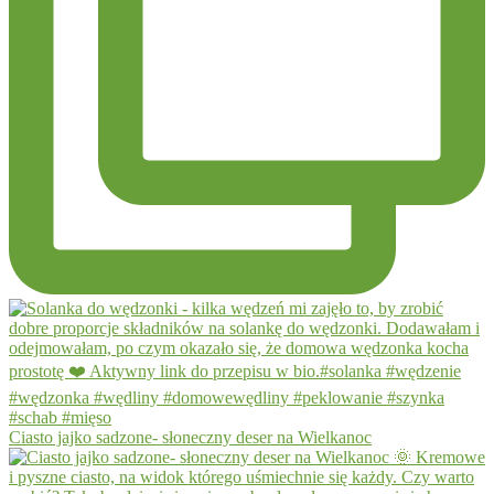
Ciasto jajko sadzone- słoneczny deser na Wielkanoc