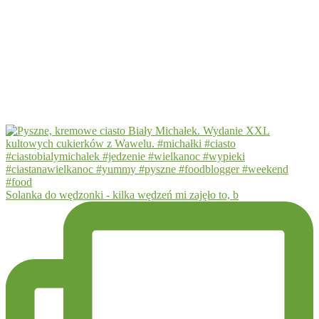
Solanka do wędzonki - kilka wędzeń mi zajęło to, b