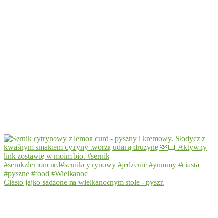
Ciasto jajko sadzone na wielkanocnym stole - pyszn