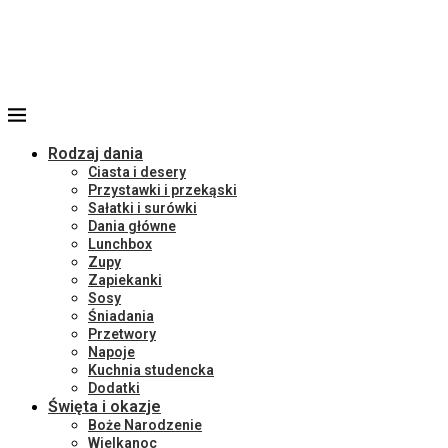
Rodzaj dania
Ciasta i desery
Przystawki i przekąski
Sałatki i surówki
Dania główne
Lunchbox
Zupy
Zapiekanki
Sosy
Śniadania
Przetwory
Napoje
Kuchnia studencka
Dodatki
Święta i okazje
Boże Narodzenie
Wielkanoc