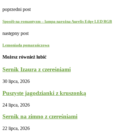
poprzedni post
Sposób na romantyzm – lampa narożna Aurelis Edge LED RGB
następny post
Lemoniada pomarańczowa
Możesz również lubić
Sernik Izaura z czereśniami
30 lipca, 2026
Puszyste jagodzianki z kruszonką
24 lipca, 2026
Sernik na zimno z czereśniami
22 lipca, 2026