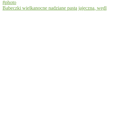
Babeczki wielkanocne nadziane pastą jajeczną, wędl