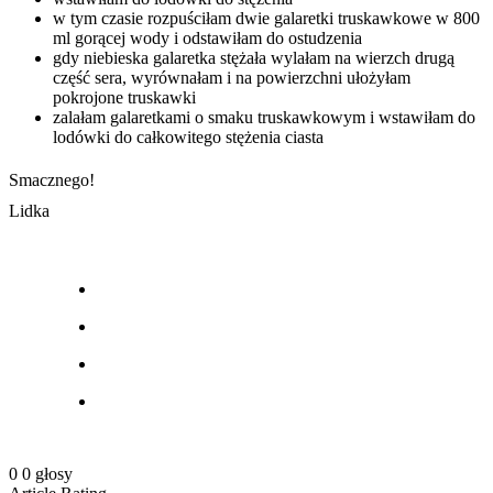
w tym czasie rozpuściłam dwie galaretki truskawkowe w 800
ml gorącej wody i odstawiłam do ostudzenia
gdy niebieska galaretka stężała wylałam na wierzch drugą
część sera, wyrównałam i na powierzchni ułożyłam
pokrojone truskawki
zalałam galaretkami o smaku truskawkowym i wstawiłam do
lodówki do całkowitego stężenia ciasta
Smacznego!
Lidka
0
0
głosy