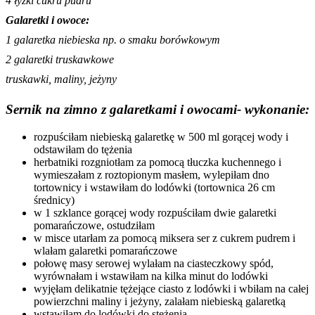
4 łyżki cukru pudru
Galaretki i owoce:
1 galaretka niebieska np. o smaku borówkowym
2 galaretki truskawkowe
truskawki, maliny, jeżyny
Sernik na zimno z galaretkami i owocami- wykonanie:
rozpuściłam niebieską galaretkę w 500 ml gorącej wody i
odstawiłam do tężenia
herbatniki rozgniotłam za pomocą tłuczka kuchennego i
wymieszałam z roztopionym masłem, wylepiłam dno
tortownicy i wstawiłam do lodówki (tortownica 26 cm
średnicy)
w 1 szklance gorącej wody rozpuściłam dwie galaretki
pomarańczowe, ostudziłam
w misce utarłam za pomocą miksera ser z cukrem pudrem i
wlałam galaretki pomarańczowe
połowę masy serowej wylałam na ciasteczkowy spód,
wyrównałam i wstawiłam na kilka minut do lodówki
wyjęłam delikatnie tężejące ciasto z lodówki i wbiłam na całej
powierzchni maliny i jeżyny, zalałam niebieską galaretką
wstawiłam do lodówki do stężenia