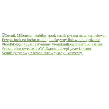
Sernik cytrynowy z lemon curd - pyszny i kremowy.