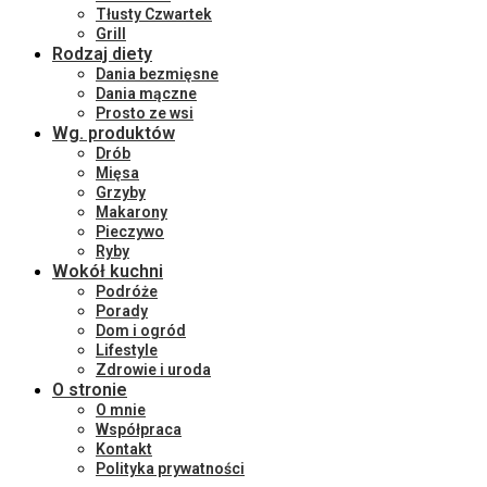
Tłusty Czwartek
Grill
Rodzaj diety
Dania bezmięsne
Dania mączne
Prosto ze wsi
Wg. produktów
Drób
Mięsa
Grzyby
Makarony
Pieczywo
Ryby
Wokół kuchni
Podróże
Porady
Dom i ogród
Lifestyle
Zdrowie i uroda
O stronie
O mnie
Współpraca
Kontakt
Polityka prywatności