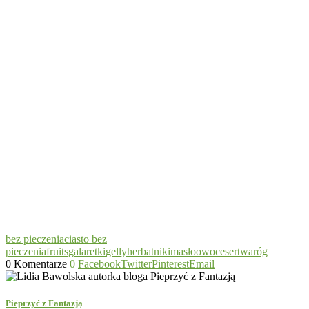
bez pieczenia
ciasto bez
pieczenia
fruits
galaretki
gelly
herbatniki
masło
owoce
ser
twaróg
0 Komentarze
0
Facebook
Twitter
Pinterest
Email
Pieprzyć z Fantazją