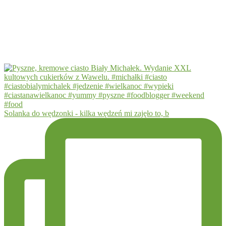
Solanka do wędzonki - kilka wędzeń mi zajęło to, b