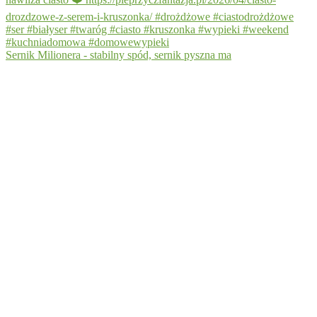
Sernik Milionera - stabilny spód, sernik pyszna ma