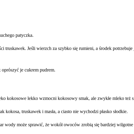
suchego patyczka.
ści truskawek. Jeśli wierzch za szybko się rumieni, a środek potrzebuje
z oprószyć je cukrem pudrem.
ko kokosowe lekko wzmocni kokosowy smak, ale zwykłe mleko też sp
ak kokosa, truskawek i masła, a ciasto nie wychodzi płasko słodkie.
r wody może sprawić, że wokół owoców zrobią się bardziej wilgotne 