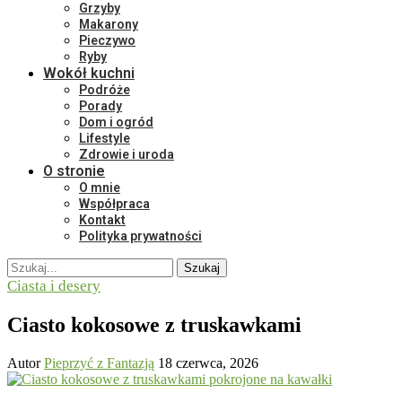
Grzyby
Makarony
Pieczywo
Ryby
Wokół kuchni
Podróże
Porady
Dom i ogród
Lifestyle
Zdrowie i uroda
O stronie
O mnie
Współpraca
Kontakt
Polityka prywatności
Szukaj
Ciasta i desery
Ciasto kokosowe z truskawkami
Autor
Pieprzyć z Fantazją
18 czerwca, 2026