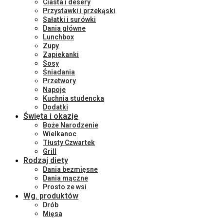
Ciasta i desery
Przystawki i przekąski
Sałatki i surówki
Dania główne
Lunchbox
Zupy
Zapiekanki
Sosy
Śniadania
Przetwory
Napoje
Kuchnia studencka
Dodatki
Święta i okazje
Boże Narodzenie
Wielkanoc
Tłusty Czwartek
Grill
Rodzaj diety
Dania bezmięsne
Dania mączne
Prosto ze wsi
Wg. produktów
Drób
Mięsa