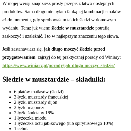
W mojej wersji znajdziesz prosty przepis z łatwo dostępnych
produktów. Sama długo nie byłam fanką tej kombinacji smaków –
aż do momentu, gdy spróbowałam takich śledzi w domowym
wydaniu. Teraz już wiem:
śledzie w musztardzie
potrafią
zaskoczyć i uzależnić. I to w najlepszym znaczeniu tego słowa.
Jeśli zastanawiasz się,
jak długo moczyć śledzie przed
przygotowaniem
, zajrzyj do tej praktycznej porady od Winiary:
https://www.winiary.pl/porady/jak-dlugo-moczyc-sledzie/
Śledzie w musztardzie – składniki:
6 płatów matiasów (śledzi)
3 łyżki musztardy francuskiej
2 łyżki musztardy dijon
2 łyżki majonezu
2 łyżki śmietany 18%
1 łyżeczka miodu
1 łyżeczka octu jabłkowego (lub spirytusowego 10%)
1 cebula