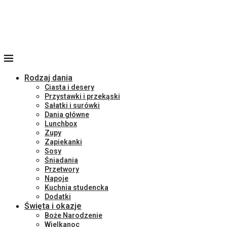
Rodzaj dania
Ciasta i desery
Przystawki i przekąski
Sałatki i surówki
Dania główne
Lunchbox
Zupy
Zapiekanki
Sosy
Śniadania
Przetwory
Napoje
Kuchnia studencka
Dodatki
Święta i okazje
Boże Narodzenie
Wielkanoc