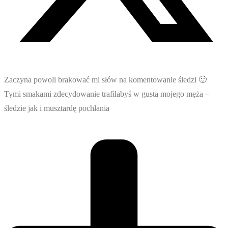
Zaczyna powoli brakować mi słów na komentowanie śledzi 🙂
Tymi smakami zdecydowanie trafiłabyś w gusta mojego męża –
śledzie jak i musztardę pochłania