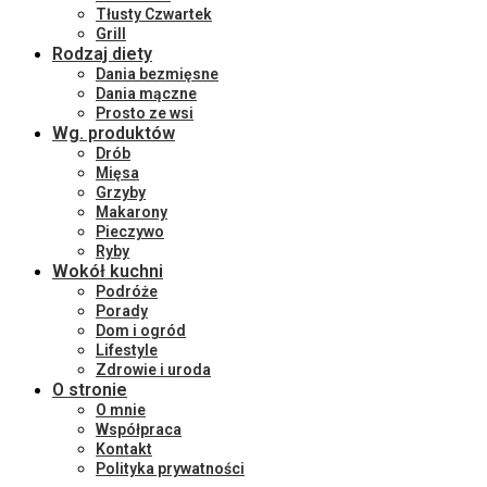
Tłusty Czwartek
Grill
Rodzaj diety
Dania bezmięsne
Dania mączne
Prosto ze wsi
Wg. produktów
Drób
Mięsa
Grzyby
Makarony
Pieczywo
Ryby
Wokół kuchni
Podróże
Porady
Dom i ogród
Lifestyle
Zdrowie i uroda
O stronie
O mnie
Współpraca
Kontakt
Polityka prywatności