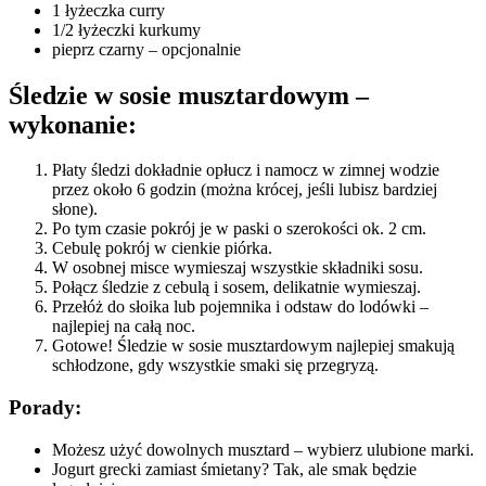
1 łyżeczka curry
1/2 łyżeczki kurkumy
pieprz czarny – opcjonalnie
Śledzie w sosie musztardowym –
wykonanie:
Płaty śledzi dokładnie opłucz i namocz w zimnej wodzie
przez około 6 godzin (można krócej, jeśli lubisz bardziej
słone).
Po tym czasie pokrój je w paski o szerokości ok. 2 cm.
Cebulę pokrój w cienkie piórka.
W osobnej misce wymieszaj wszystkie składniki sosu.
Połącz śledzie z cebulą i sosem, delikatnie wymieszaj.
Przełóż do słoika lub pojemnika i odstaw do lodówki –
najlepiej na całą noc.
Gotowe! Śledzie w sosie musztardowym najlepiej smakują
schłodzone, gdy wszystkie smaki się przegryzą.
Porady:
Możesz użyć dowolnych musztard – wybierz ulubione marki.
Jogurt grecki zamiast śmietany? Tak, ale smak będzie