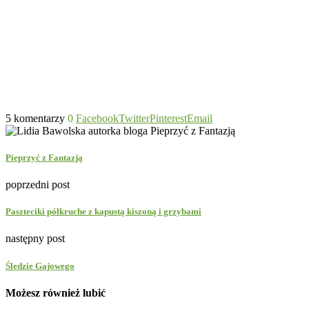
5 komentarzy
0
Facebook
Twitter
Pinterest
Email
Pieprzyć z Fantazją
poprzedni post
Paszteciki półkruche z kapustą kiszoną i grzybami
następny post
Śledzie Gajowego
Możesz również lubić