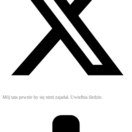
Mój tata pewnie by się nimi zajadał. Uwielbia śledzie.