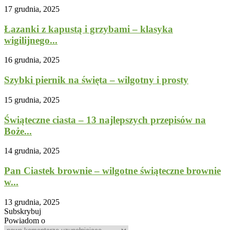
17 grudnia, 2025
Łazanki z kapustą i grzybami – klasyka
wigilijnego...
16 grudnia, 2025
Szybki piernik na święta – wilgotny i prosty
15 grudnia, 2025
Świąteczne ciasta – 13 najlepszych przepisów na
Boże...
14 grudnia, 2025
Pan Ciastek brownie – wilgotne świąteczne brownie
w...
13 grudnia, 2025
Subskrybuj
Powiadom o