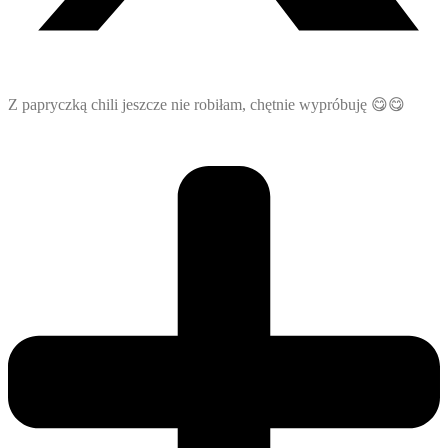
Z papryczką chili jeszcze nie robiłam, chętnie wypróbuję 😋😋