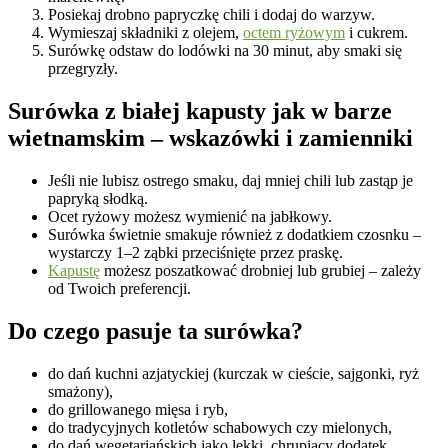
Posiekaj drobno papryczkę chili i dodaj do warzyw.
Wymieszaj składniki z olejem,
octem ryżowym
i cukrem.
Surówkę odstaw do lodówki na 30 minut, aby smaki się
przegryzły.
Surówka z białej kapusty jak w barze
wietnamskim – wskazówki i zamienniki
Jeśli nie lubisz ostrego smaku, daj mniej chili lub zastąp je
papryką słodką.
Ocet ryżowy możesz wymienić na jabłkowy.
Surówka świetnie smakuje również z dodatkiem czosnku –
wystarczy 1–2 ząbki przeciśnięte przez praskę.
Kapustę
możesz poszatkować drobniej lub grubiej – zależy
od Twoich preferencji.
Do czego pasuje ta surówka?
do dań kuchni azjatyckiej (kurczak w cieście, sajgonki, ryż
smażony),
do grillowanego mięsa i ryb,
do tradycyjnych kotletów schabowych czy mielonych,
do dań wegetariańskich jako lekki, chrupiący dodatek.