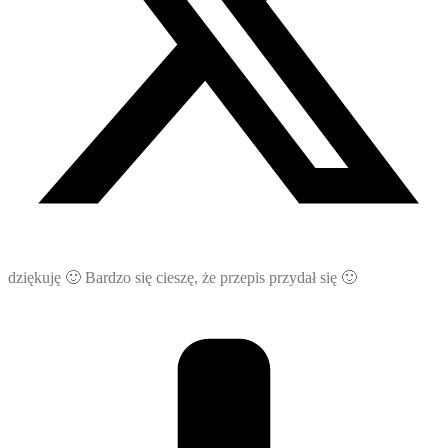
dziękuję 🙂 Bardzo się cieszę, że przepis przydał się 🙂