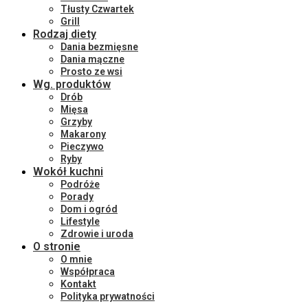
Tłusty Czwartek
Grill
Rodzaj diety
Dania bezmięsne
Dania mączne
Prosto ze wsi
Wg. produktów
Drób
Mięsa
Grzyby
Makarony
Pieczywo
Ryby
Wokół kuchni
Podróże
Porady
Dom i ogród
Lifestyle
Zdrowie i uroda
O stronie
O mnie
Współpraca
Kontakt
Polityka prywatności