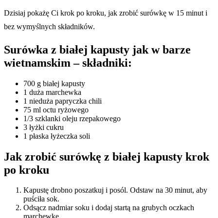
Dzisiaj pokażę Ci krok po kroku, jak zrobić surówkę w 15 minut i
bez wymyślnych składników.
Surówka z białej kapusty jak w barze
wietnamskim – składniki:
700 g białej kapusty
1 duża marchewka
1 nieduża papryczka chili
75 ml octu ryżowego
1/3 szklanki oleju rzepakowego
3 łyżki cukru
1 płaska łyżeczka soli
Jak zrobić surówkę z białej kapusty krok
po kroku
Kapustę drobno poszatkuj i posól. Odstaw na 30 minut, aby
puściła sok.
Odsącz nadmiar soku i dodaj startą na grubych oczkach
marchewkę.