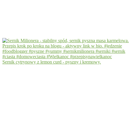
Sernik cytrynowy z lemon curd - pyszny i kremowy.