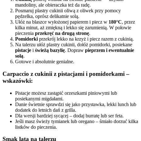
mandoliny, ale obieraczka też da radę.
Posmaruj plastry cukinii oliwą z oliwek przy pomocy
pędzelka, oprósz delikatnie solą.
Ułóż na blaszce wyłożonej papierem i piecz w
180°C
, przez
kilka minut, aż zmiękną i lekko się zarumienią. W połowie
pieczenia
przekręć na drugą stronę
.
Pomidorki
przekrój lekko na krzyż i piecz razem z cukinią.
Na talerzu ułóż plastry cukinii, dołóż pomidorki, posiekane
pistacje
i
świeżą bazylię
. Dopraw
pieprzem i ewentualnie
solą
.
Gotowe i absolutnie genialne.
Carpaccio z cukinii z pistacjami i pomidorkami
–
wskazówki:
Pistacje możesz zastąpić orzeszkami piniowymi lub
posiekanymi migdałami.
Danie świetnie sprawdzi się jako przystawka, lekki lunch lub
dodatek do letnich dań z grilla.
Dla wersji bardziej sycącej – dodaj burratę lub ser feta.
Jeśli masz świeży tymianek lub oregano – śmiało dorzuć kilka
listków do pieczenia.
Smak lata na talerzu