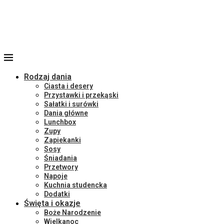
Rodzaj dania
Ciasta i desery
Przystawki i przekąski
Sałatki i surówki
Dania główne
Lunchbox
Zupy
Zapiekanki
Sosy
Śniadania
Przetwory
Napoje
Kuchnia studencka
Dodatki
Święta i okazje
Boże Narodzenie
Wielkanoc