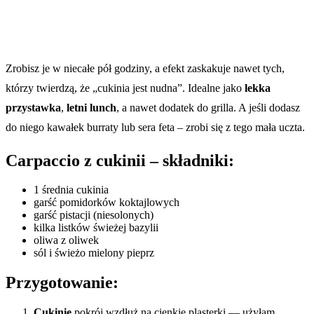
Zrobisz je w niecałe pół godziny, a efekt zaskakuje nawet tych,
którzy twierdzą, że „cukinia jest nudna”. Idealne jako
lekka
przystawka
,
letni lunch
, a nawet dodatek do grilla. A jeśli dodasz
do niego kawałek burraty lub sera feta – zrobi się z tego mała uczta.
Carpaccio z cukinii – składniki:
1 średnia cukinia
garść pomidorków koktajlowych
garść pistacji (niesolonych)
kilka listków świeżej bazylii
oliwa z oliwek
sól i świeżo mielony pieprz
Przygotowanie:
Cukinię
pokrój wzdłuż na cienkie plasterki — użyłam