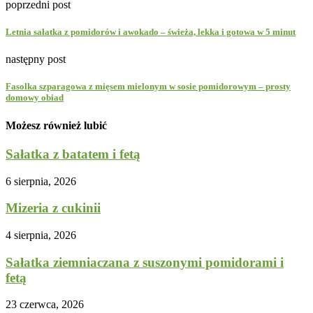
poprzedni post
Letnia sałatka z pomidorów i awokado – świeża, lekka i gotowa w 5 minut
następny post
Fasolka szparagowa z mięsem mielonym w sosie pomidorowym – prosty
domowy obiad
Możesz również lubić
Sałatka z batatem i fetą
6 sierpnia, 2026
Mizeria z cukinii
4 sierpnia, 2026
Sałatka ziemniaczana z suszonymi pomidorami i
fetą
23 czerwca, 2026