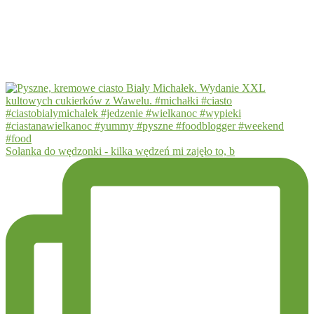
Solanka do wędzonki - kilka wędzeń mi zajęło to, b