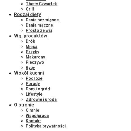
Tłusty Czwartek
Grill
Rodzaj diety
Dania bezmięsne
Dania mączne
Prosto ze wsi
Wg. produktów
Drób
Mięsa
Grzyby
Makarony
Pieczywo
Ryby
Wokół kuchni
Podróże
Porady
Dom i ogród
Lifestyle
Zdrowie i uroda
O stronie
O mnie
Współpraca
Kontakt
Polityka prywatności