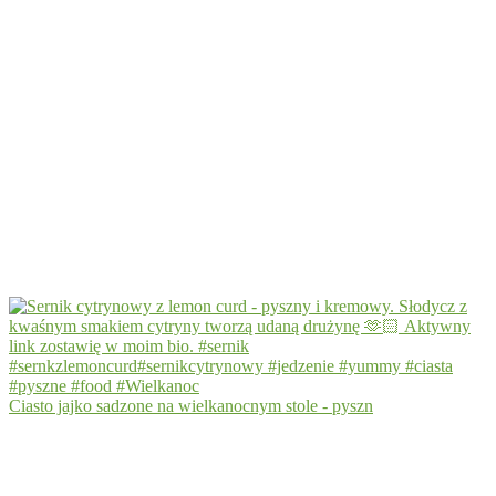
Ciasto jajko sadzone na wielkanocnym stole - pyszn