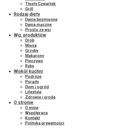
Tłusty Czwartek
Grill
Rodzaj diety
Dania bezmięsne
Dania mączne
Prosto ze wsi
Wg. produktów
Drób
Mięsa
Grzyby
Makarony
Pieczywo
Ryby
Wokół kuchni
Podróże
Porady
Dom i ogród
Lifestyle
Zdrowie i uroda
O stronie
O mnie
Współpraca
Kontakt
Polityka prywatności