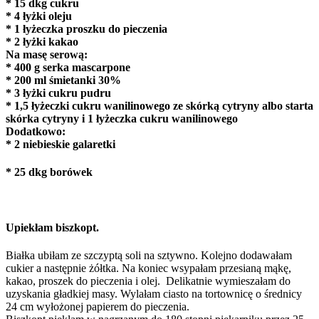
* 15 dkg cukru
* 4 łyżki oleju
* 1 łyżeczka proszku do pieczenia
* 2 łyżki kakao
Na masę serową:
* 400 g serka mascarpone
* 200 ml śmietanki 30%
* 3 łyżki cukru pudru
* 1,5 łyżeczki cukru wanilinowego ze skórką cytryny albo starta
skórka cytryny i 1 łyżeczka cukru wanilinowego
Dodatkowo:
* 2 niebieskie galaretki
* 25 dkg borówek
Upiekłam biszkopt.
Białka ubiłam ze szczyptą soli na sztywno. Kolejno dodawałam
cukier a następnie żółtka. Na koniec wsypałam przesianą mąkę,
kakao, proszek do pieczenia i olej. Delikatnie wymieszałam do
uzyskania gładkiej masy. Wylałam ciasto na tortownicę o średnicy
24 cm wyłożonej papierem do pieczenia.