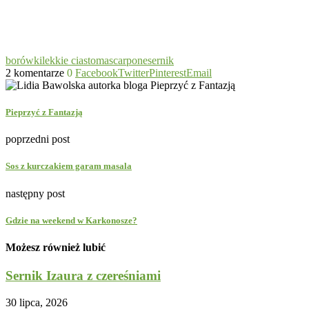
borówki
lekkie ciasto
mascarpone
sernik
2 komentarze
0
Facebook
Twitter
Pinterest
Email
Pieprzyć z Fantazją
poprzedni post
Sos z kurczakiem garam masala
następny post
Gdzie na weekend w Karkonosze?
Możesz również lubić
Sernik Izaura z czereśniami
30 lipca, 2026