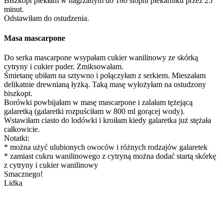
Biszkopt piekłam w nagrzanym do 180 stopni piekarniku przez 25
minut.
Odstawiłam do ostudzenia.
Masa mascarpone
Do serka mascarpone wsypałam cukier wanilinowy ze skórką
cytryny i cukier puder. Zmiksowałam.
Śmietanę ubiłam na sztywno i połączyłam z serkiem. Mieszałam
delikatnie drewnianą łyżką. Taką masę wyłożyłam na ostudzony
biszkopt.
Borówki powbijałam w masę mascarpone i zalałam tężejącą
galaretką (galaretki rozpuściłam w 800 ml gorącej wody).
Wstawiłam ciasto do lodówki i kroiłam kiedy galaretka już stężała
całkowicie.
Notatki:
* można użyć ulubionych owoców i różnych rodzajów galaretek
* zamiast cukru wanilinowego z cytryną można dodać startą skórkę
z cytryny i cukier wanilinowy
Smacznego!
Lidka