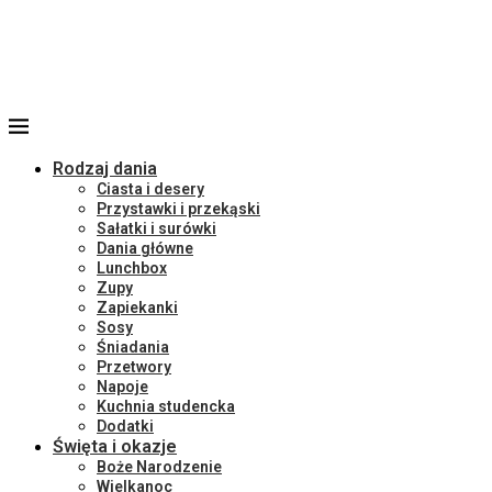
Rodzaj dania
Ciasta i desery
Przystawki i przekąski
Sałatki i surówki
Dania główne
Lunchbox
Zupy
Zapiekanki
Sosy
Śniadania
Przetwory
Napoje
Kuchnia studencka
Dodatki
Święta i okazje
Boże Narodzenie
Wielkanoc