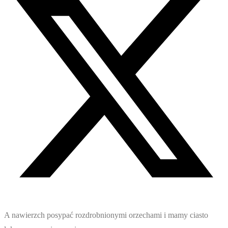
A nawierzch posypać rozdrobnionymi orzechami i mamy ciasto