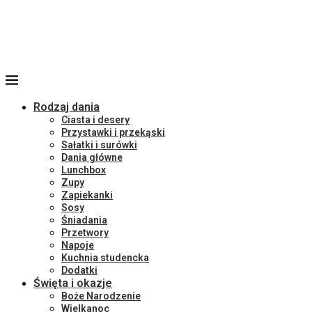
Rodzaj dania
Ciasta i desery
Przystawki i przekąski
Sałatki i surówki
Dania główne
Lunchbox
Zupy
Zapiekanki
Sosy
Śniadania
Przetwory
Napoje
Kuchnia studencka
Dodatki
Święta i okazje
Boże Narodzenie
Wielkanoc