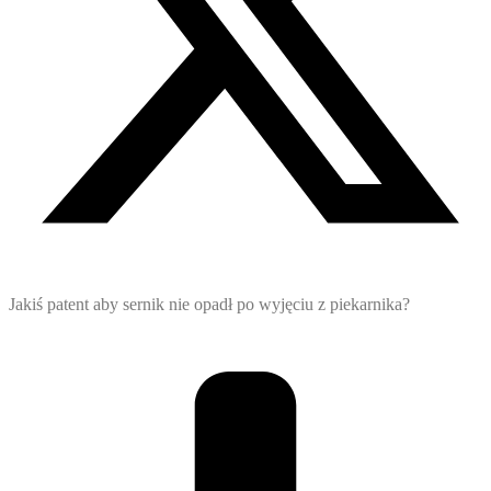
Jakiś patent aby sernik nie opadł po wyjęciu z piekarnika?