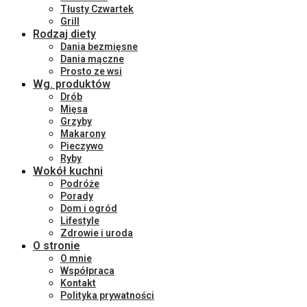
Tłusty Czwartek
Grill
Rodzaj diety
Dania bezmięsne
Dania mączne
Prosto ze wsi
Wg. produktów
Drób
Mięsa
Grzyby
Makarony
Pieczywo
Ryby
Wokół kuchni
Podróże
Porady
Dom i ogród
Lifestyle
Zdrowie i uroda
O stronie
O mnie
Współpraca
Kontakt
Polityka prywatności